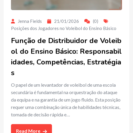
Jenna Fields
21/01/2026
(0)
Posições dos Jogadores no Voleibol do Ensino Básico
Função de Distribuidor de Voleib
ol do Ensino Básico: Responsabil
idades, Competências, Estratégia
s
O papel de um levantador de voleibol de uma escola
secundária é fundamental na orquestração do ataque
da equipa e na garantia de um jogo fluido. Esta posição
requer uma combinação única de habilidades técnicas,
tomada de decisão rápida e…
Read More