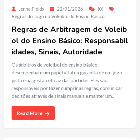
Jenna Fields
22/01/2026
(0)
Regras do Jogo no Voleibol do Ensino Básico
Regras de Arbitragem de Voleib
ol do Ensino Básico: Responsabil
idades, Sinais, Autoridade
Os árbitros de voleibol do ensino básico
desempenham um papel vital na garantia de um jogo
justo e na gestão eficaz das partidas. Eles são
responsáveis por fazer cumprir as regras, comunicar
decisões através de sinais manuais e manter um…
Read More