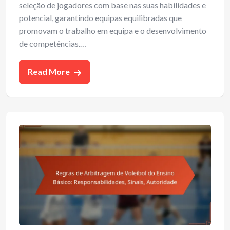
seleção de jogadores com base nas suas habilidades e
potencial, garantindo equipas equilibradas que
promovam o trabalho em equipa e o desenvolvimento
de competências.…
Read More