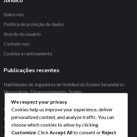
Jurídico
Sobre nós
Política de proteção de dados
Acordo do usuário
Contate-nos
Cookies e rastreamento
Publicações recentes
Habilidades de Jogadores de Voleibol do Ensino Secundário:
Necessárias, Desenvolvimento, Treino
We respect your privacy
Jogadores da Primeira Linha de Voleibol do Ensino Básico:
Funções, Responsabilidades, Táticas
Cookies help us improve your experience, deliver
personalized content, and analyze traffic. You can
Pontuação de Voleibol do Ensino Básico: Métodos, Regras,
choose which cookies to allow by clicking
Alterações
Customize
. Click
Accept All
to consent or
Reject
Pontuação de Voleibol do Ensino Básico: Responsabilidades,