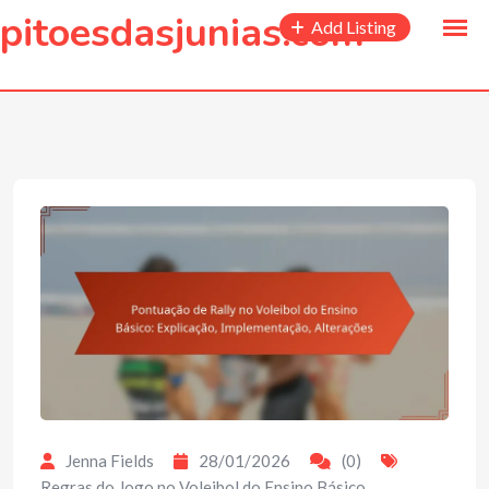
to
pitoesdasjunias.com
Add Listing
content
Jenna Fields
28/01/2026
(0)
Regras do Jogo no Voleibol do Ensino Básico