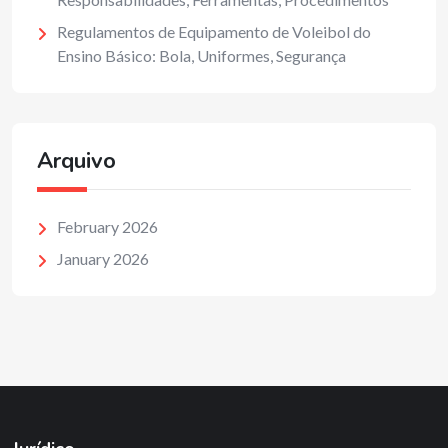
Regulamentos de Equipamento de Voleibol do
Ensino Básico: Bola, Uniformes, Segurança
Arquivo
February 2026
January 2026