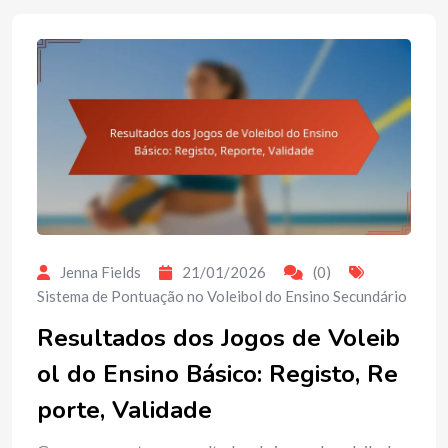
Jenna Fields
21/01/2026
(0)
Sistema de Pontuação no Voleibol do Ensino Secundário
Resultados dos Jogos de Voleib
ol do Ensino Básico: Registo, Re
porte, Validade