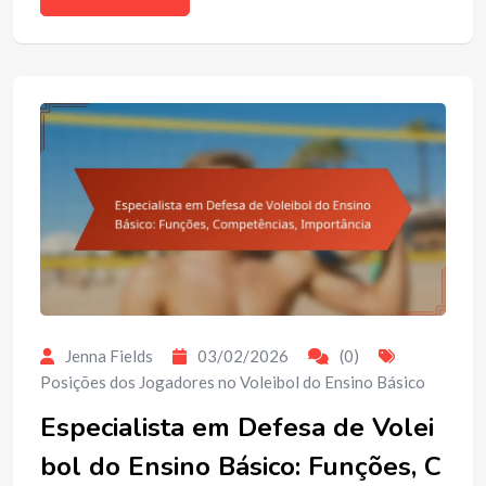
Jenna Fields
03/02/2026
(0)
Posições dos Jogadores no Voleibol do Ensino Básico
Especialista em Defesa de Volei
bol do Ensino Básico: Funções, C