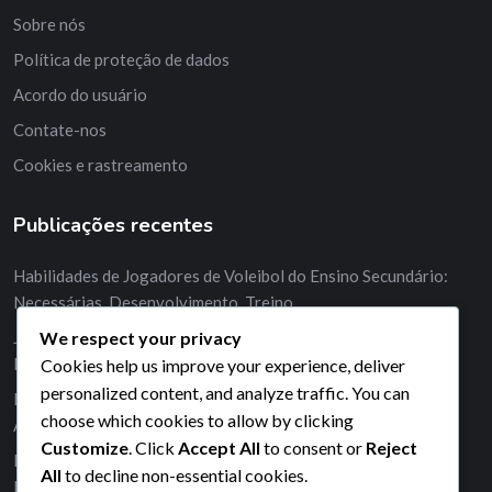
Sobre nós
Política de proteção de dados
Acordo do usuário
Contate-nos
Cookies e rastreamento
Publicações recentes
Habilidades de Jogadores de Voleibol do Ensino Secundário:
Necessárias, Desenvolvimento, Treino
We respect your privacy
Jogadores da Primeira Linha de Voleibol do Ensino Básico:
Funções, Responsabilidades, Táticas
Cookies help us improve your experience, deliver
personalized content, and analyze traffic. You can
Pontuação de Voleibol do Ensino Básico: Métodos, Regras,
choose which cookies to allow by clicking
Alterações
Customize
. Click
Accept All
to consent or
Reject
Pontuação de Voleibol do Ensino Básico: Responsabilidades,
All
to decline non-essential cookies.
Ferramentas, Procedimentos