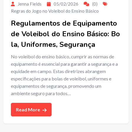
Jenna Fields
05/02/2026
(0)
Regras do Jogo no Voleibol do Ensino Básico
Regulamentos de Equipamento
de Voleibol do Ensino Básico: Bo
la, Uniformes, Segurança
No voleibol do ensino básico, cumprir as normas de
equipamento é essencial para garantir a segurança e a
equidade em campo. Estas diretrizes abrangem
especificações para bolas de voleibol, uniformes e
equipamentos de segurança, promovendo um
ambiente seguro para todos…
Read More