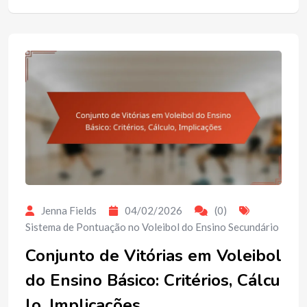
Jenna Fields
04/02/2026
(0)
Sistema de Pontuação no Voleibol do Ensino Secundário
Conjunto de Vitórias em Voleibol
do Ensino Básico: Critérios, Cálcu
lo, Implicações