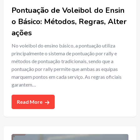
Pontuação de Voleibol do Ensin
o Básico: Métodos, Regras, Alter
ações
No voleibol do ensino básico, a pontuação utiliza
principalmente o sistema de pontuação por rally e
métodos de pontuação tradicionais, sendo que a
pontuação por rally permite que ambas as equipas
marquem pontos em cada serviço. As regras oficiais
garantem…
Read More