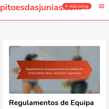
to
pitoesdasjunias.com
Add Listing
content
Regulamentos de Equipa