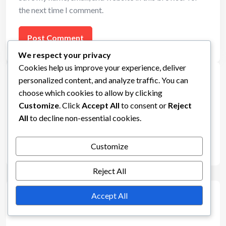
the next time I comment.
We respect your privacy
Cookies help us improve your experience, deliver
Links
personalized content, and analyze traffic. You can
choose which cookies to allow by clicking
Customize
. Click
Accept All
to consent or
Reject
Contate-nos
All
to decline non-essential cookies.
Sobre nós
Customize
Arquivo do blog
Reject All
Accept All
Categorias